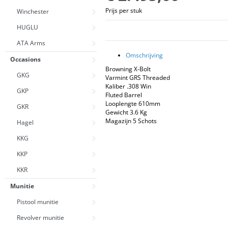
Prijs per stuk
Winchester
HUGLU
ATA Arms
Omschrijving
Occasions
Browning X-Bolt
GKG
Varmint GRS Threaded
Kaliber .308 Win
GKP
Fluted Barrel
Looplengte 610mm
GKR
Gewicht 3.6 Kg
Magazijn 5 Schots
Hagel
KKG
KKP
KKR
Munitie
Pistool munitie
Revolver munitie