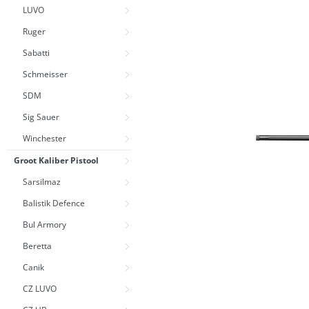
LUVO
Ruger
Sabatti
Schmeisser
SDM
Sig Sauer
Winchester
Groot Kaliber Pistool
Sarsilmaz
Balistik Defence
Bul Armory
Beretta
Canik
CZ LUVO