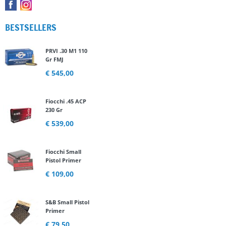
BESTSELLERS
PRVI .30 M1 110
Gr FMJ
€ 545,00
Fiocchi .45 ACP
230 Gr
€ 539,00
Fiocchi Small
Pistol Primer
€ 109,00
S&B Small Pistol
Primer
€ 79,50