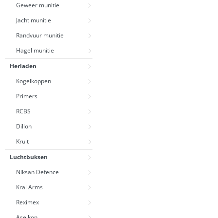
Geweer munitie
Jacht munitie
Randvuur munitie
Hagel munitie
Herladen
Kogelkoppen
Primers
RCBS
Dillon
Kruit
Luchtbuksen
Niksan Defence
Kral Arms
Reximex
Aselkon