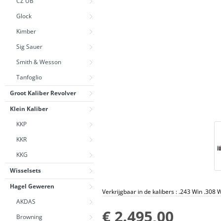
CZ UB
Glock
Kimber
Sig Sauer
Smith & Wesson
Tanfoglio
Groot Kaliber Revolver
Klein Kaliber
KKP
KKR
KKG
Wisselsets
Hagel Geweren
Verkrijgbaar in de kalibers : .243 Win .308 W
AKDAS
€ 2.495,00
Browning