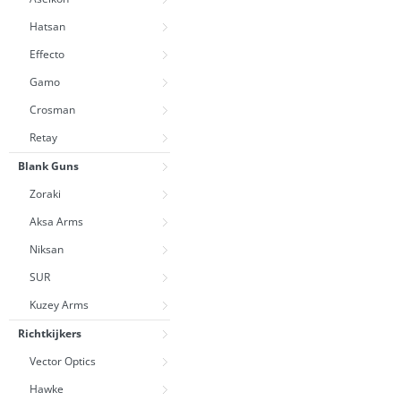
Hatsan
Effecto
Gamo
Crosman
Retay
Blank Guns
Zoraki
Aksa Arms
Niksan
SUR
Kuzey Arms
Richtkijkers
Vector Optics
Hawke