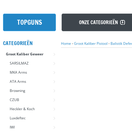
TOPGUNS
ONZE CATEGORIEËN
CATEGORIEËN
Home
-
Groot Kaliber Pistool
-
Balistik Def
Groot Kaliber Geweer
SARSILMAZ
MKA Arms
ATA Arms
Browning
CZUB
Heckler & Koch
Luxdeftec
IWI