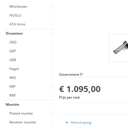
Winchester
HUGLU
ATA Arms
Occasions
GKG
GKP
GKR
Hagel
Government 5"
KKG
€ 1.095,00
KKP
KKR
Prijs per stuk
Munitie
Pistool munitie
Revolver munitie
Omschrijving