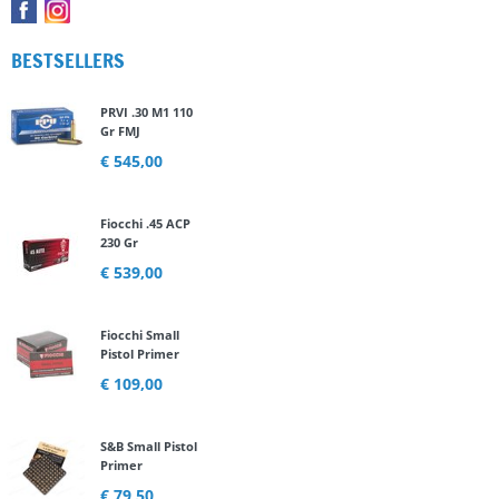
BESTSELLERS
PRVI .30 M1 110
Gr FMJ
€ 545,00
Fiocchi .45 ACP
230 Gr
€ 539,00
Fiocchi Small
Pistol Primer
€ 109,00
S&B Small Pistol
Primer
€ 79,50