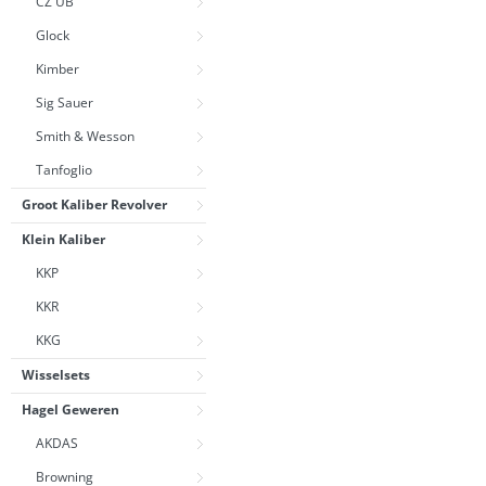
CZ UB
Glock
Kimber
Sig Sauer
Smith & Wesson
Tanfoglio
Groot Kaliber Revolver
Klein Kaliber
KKP
KKR
KKG
Wisselsets
Hagel Geweren
AKDAS
Browning