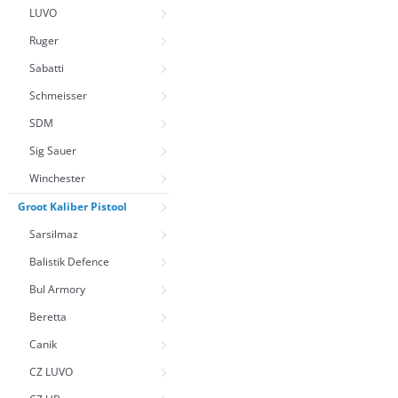
LUVO
Ruger
Sabatti
Schmeisser
SDM
Sig Sauer
Winchester
Groot Kaliber Pistool
Sarsilmaz
Balistik Defence
Bul Armory
Beretta
Canik
CZ LUVO