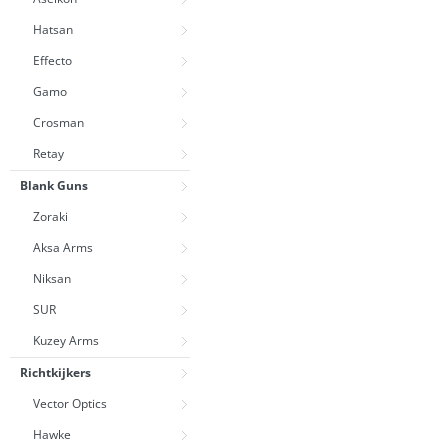
Hatsan
Effecto
Gamo
Crosman
Retay
Blank Guns
Zoraki
Aksa Arms
Niksan
SUR
Kuzey Arms
Richtkijkers
Vector Optics
Hawke