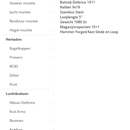
Balistik Defence 1911
Geweer munitie
Kaliber 9x19
Jacht munitie
Stainless Steel
Looplengte 5"
Randvuur munitie
Gewicht 1080 Gr
Magazijncapaciteit 10+1
Hagel munitie
Hammer Forged Kast Slede en Loop
Herladen
Kogelkoppen
Primers
RCBS
Dillon
Kruit
Luchtbuksen
Niksan Defence
Kral Arms
Reximex
Aselkon